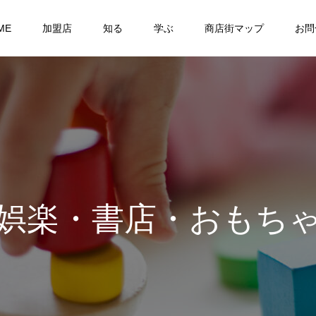
ME
加盟店
知る
学ぶ
商店街マップ
お問
娯楽・書店・おもち