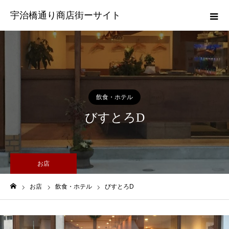
宇治橋通り商店街ーサイト
飲食・ホテル
びすとろD
お店
お店
飲食・ホテル
びすとろD
ホーム